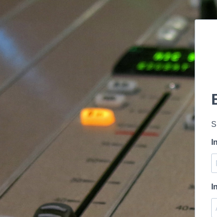
S
I
I